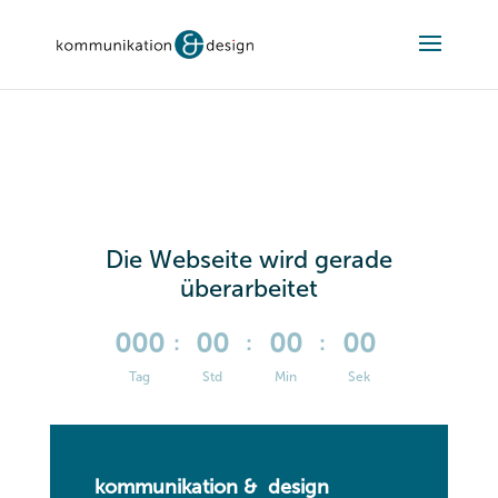
Die Webseite wird gerade
überarbeitet
000
00
00
00
:
:
:
Tag
Std
Min
Sek
kommunikation & design